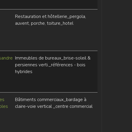
Restauration et hôtellerie_pergola,
auvent, porche, toiture_hotel
sandre
Immeubles de bureaux_brise-soleil &
persiennes verti._références - bois
hybrides
tes
Bâtiments commerciaux_bardage à
ples
claire-voie vertical _centre commercial