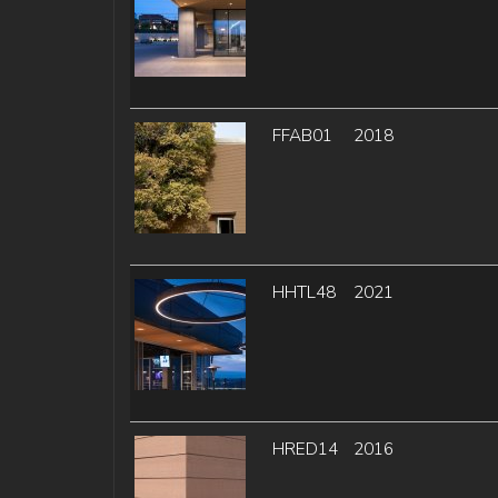
FFAB01
2018
HHTL48
2021
HRED14
2016