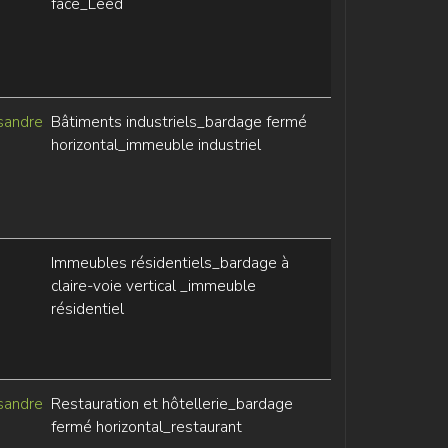
face_Leed
sandre
Bâtiments industriels_bardage fermé
horizontal_immeuble industriel
Immeubles résidentiels_bardage à
claire-voie vertical _immeuble
résidentiel
sandre
Restauration et hôtellerie_bardage
fermé horizontal_restaurant