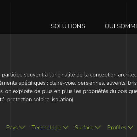
MAIN
SOLUTIONS
QUI SOMM
NAVIGATION
Aller
au
contenu
principal
 participe souvent à l’originalité de la conception archite
éléments spécifiques : claire-voie, persiennes, auvents, br
, on exploite de plus en plus les propriétés du bois que
é, protection solaire, isolation).
Pays
Technologie
Surface
Profiles