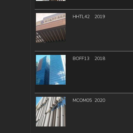
HHTL42
2019
BOFF13
2018
MCOM05
2020