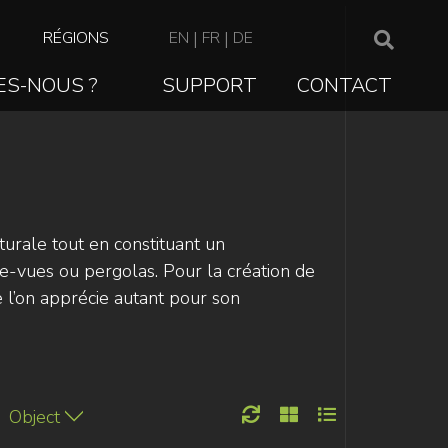
TOP
RÉGIONS
EN
|
FR
|
DE
NAVIGATION
ES-NOUS ?
SUPPORT
CONTACT
cturale tout en constituant un
ise-vues ou pergolas. Pour la création de
 l’on apprécie autant pour son
Object