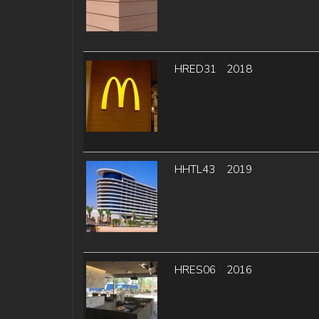
HRED31
2018
HHTL43
2019
HRES06
2016