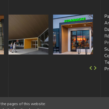
Pa
Ar
D
Ré
Pr
Su
Co
Te
Pr
 the pages of this website: