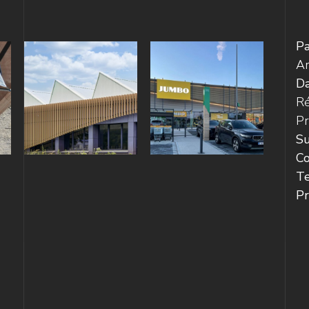
Pa
Ar
D
Ré
Pr
Su
Co
Te
Pr