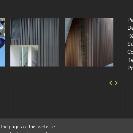
Pa
D
Ré
Su
Co
Te
Pr
 the pages of this website: