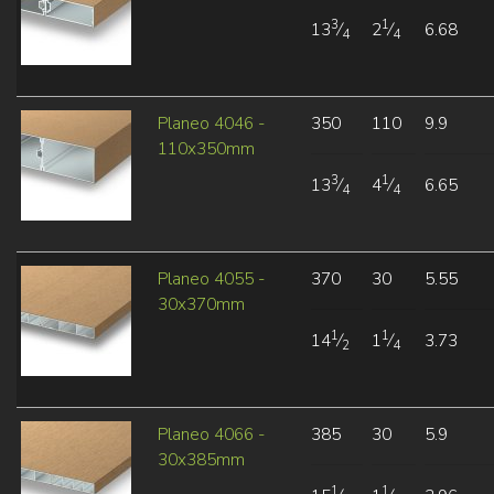
3
1
13
⁄
2
⁄
6.68
4
4
Planeo 4046 -
350
110
9.9
110x350mm
3
1
13
⁄
4
⁄
6.65
4
4
Planeo 4055 -
370
30
5.55
30x370mm
1
1
14
⁄
1
⁄
3.73
2
4
Planeo 4066 -
385
30
5.9
30x385mm
1
1