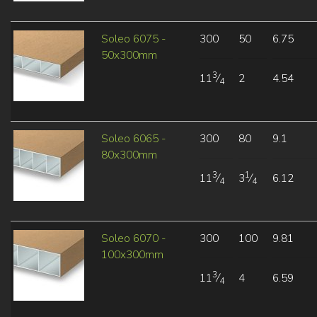
Soleo 6075 -
300
50
6.75
50x300mm
3
11
⁄
2
4.54
4
Soleo 6065 -
300
80
9.1
80x300mm
3
1
11
⁄
3
⁄
6.12
4
4
Soleo 6070 -
300
100
9.81
100x300mm
3
11
⁄
4
6.59
4