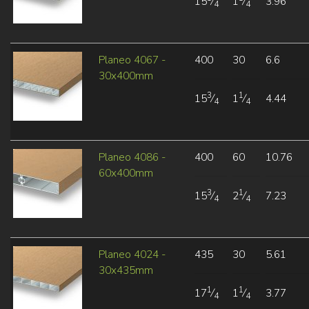
15
⁄
1
⁄
3.96
4
4
Planeo 4067 -
400
30
6.6
30x400mm
3
1
15
⁄
1
⁄
4.44
4
4
Planeo 4086 -
400
60
10.76
60x400mm
3
1
15
⁄
2
⁄
7.23
4
4
Planeo 4024 -
435
30
5.61
30x435mm
1
1
17
⁄
1
⁄
3.77
4
4