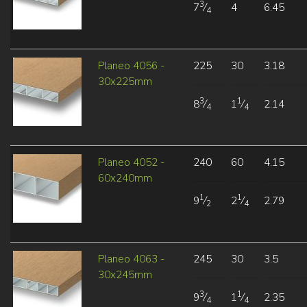
3
7
⁄
4
6.45
4
Planeo 4056 -
225
30
3.18
30x225mm
3
1
8
⁄
1
⁄
2.14
4
4
Planeo 4052 -
240
60
4.15
60x240mm
1
1
9
⁄
2
⁄
2.79
2
4
Planeo 4063 -
245
30
3.5
30x245mm
3
1
9
⁄
1
⁄
2.35
4
4