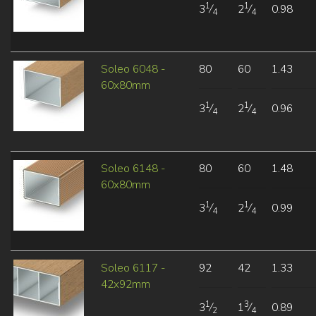
1
1
3
⁄
2
⁄
0.98
4
4
Soleo 6048 -
80
60
1.43
60x80mm
1
1
3
⁄
2
⁄
0.96
4
4
Soleo 6148 -
80
60
1.48
60x80mm
1
1
3
⁄
2
⁄
0.99
4
4
Soleo 6117 -
92
42
1.33
42x92mm
1
3
3
⁄
1
⁄
0.89
2
4