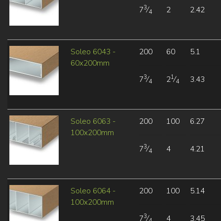
3
7
⁄
2
2.42
4
Soleo 6043 -
200
60
5.1
60x200mm
3
1
7
⁄
2
⁄
3.43
4
4
Soleo 6063 -
200
100
6.27
100x200mm
3
7
⁄
4
4.21
4
Soleo 6064 -
200
100
5.14
100x200mm
3
7
⁄
4
3.45
4