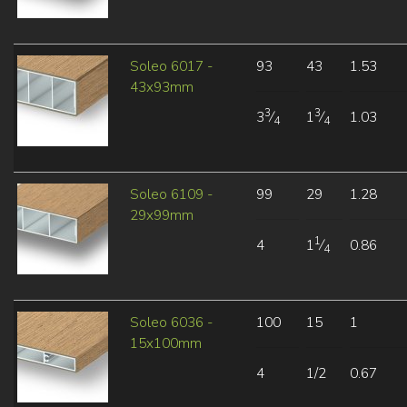
Soleo 6017 -
93
43
1.53
43x93mm
3
3
3
⁄
1
⁄
1.03
4
4
Soleo 6109 -
99
29
1.28
29x99mm
1
4
1
⁄
0.86
4
Soleo 6036 -
100
15
1
15x100mm
4
1/2
0.67