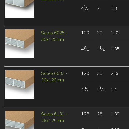
1
4
⁄
2
1.3
4
Soleo 6025 -
120
30
2.01
30x120mm
3
1
4
⁄
1
⁄
1.35
4
4
Soleo 6037 -
120
30
2.08
30x120mm
3
1
4
⁄
1
⁄
1.4
4
4
Soleo 6131 -
125
26
1.39
26x125mm