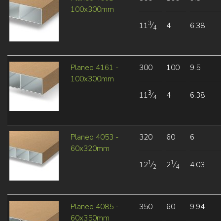
100x300mm
3
11
⁄
4
6.38
4
Planeo 4161 -
300
100
9.5
100x300mm
3
11
⁄
4
6.38
4
Planeo 4053 -
320
60
6
60x320mm
1
1
12
⁄
2
⁄
4.03
2
4
Planeo 4085 -
350
60
9.94
60x350mm