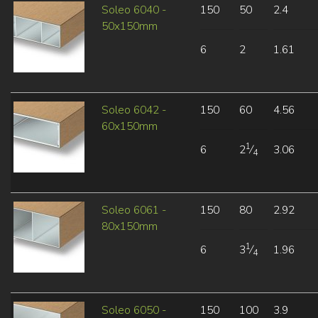
Soleo 6040 -
150
50
2.4
50x150mm
6
2
1.61
Soleo 6042 -
150
60
4.56
60x150mm
1
6
2
⁄
3.06
4
Soleo 6061 -
150
80
2.92
80x150mm
1
6
3
⁄
1.96
4
Soleo 6050 -
150
100
3.9