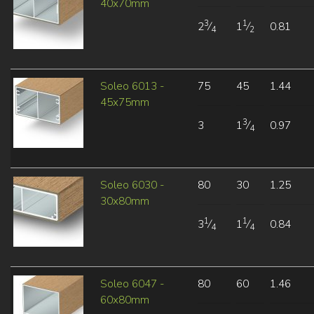
40x70mm
3
1
2
⁄
1
⁄
0.81
4
2
Soleo 6013 -
75
45
1.44
45x75mm
3
3
1
⁄
0.97
4
Soleo 6030 -
80
30
1.25
30x80mm
1
1
3
⁄
1
⁄
0.84
4
4
Soleo 6047 -
80
60
1.46
60x80mm