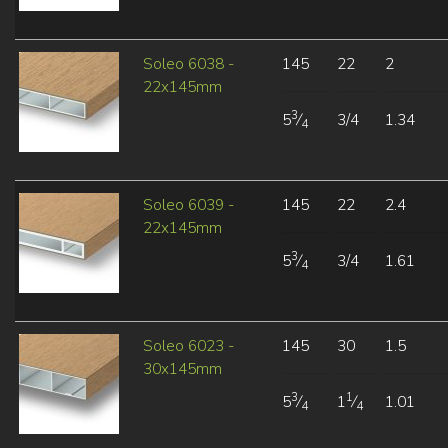
Soleo 6038 -
145
22
2
22x145mm
3
5
⁄
3/4
1.34
4
Soleo 6039 -
145
22
2.4
22x145mm
3
5
⁄
3/4
1.61
4
Soleo 6023 -
145
30
1.5
30x145mm
3
1
5
⁄
1
⁄
1.01
4
4