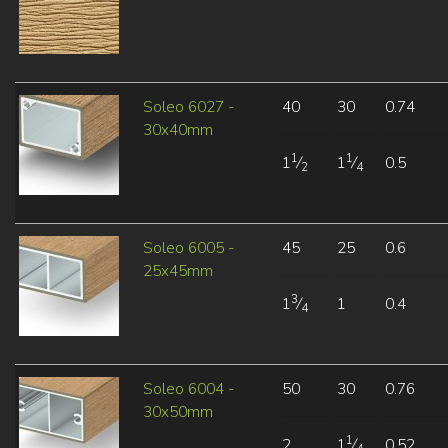
Soleo 6027 -
40
30
0.74
30x40mm
1
1
1
⁄
1
⁄
0.5
2
4
Soleo 6005 -
45
25
0.6
25x45mm
3
1
⁄
1
0.4
4
Soleo 6004 -
50
30
0.76
30x50mm
1
2
1
⁄
0.52