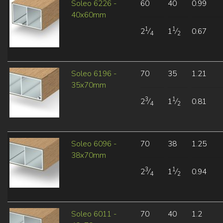
Soleo 6226 -
60
40
0.99
40x60mm
1
1
2
⁄
1
⁄
0.67
4
2
Soleo 6196 -
70
35
1.21
35x70mm
3
1
2
⁄
1
⁄
0.81
4
2
Soleo 6096 -
70
38
1.25
38x70mm
3
1
2
⁄
1
⁄
0.94
4
2
Soleo 6011 -
70
40
1.2