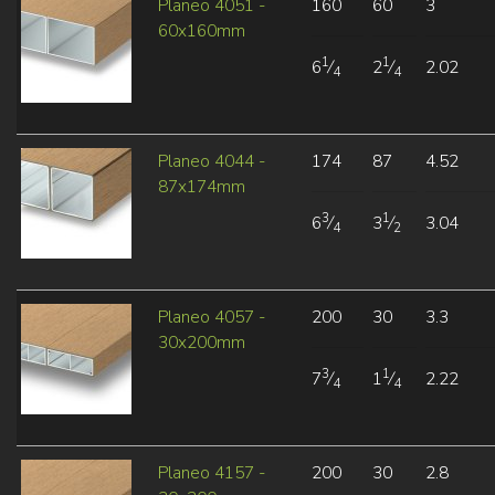
Planeo 4051 -
160
60
3
60x160mm
1
1
6
⁄
2
⁄
2.02
4
4
Planeo 4044 -
174
87
4.52
87x174mm
3
1
6
⁄
3
⁄
3.04
4
2
Planeo 4057 -
200
30
3.3
30x200mm
3
1
7
⁄
1
⁄
2.22
4
4
Planeo 4157 -
200
30
2.8