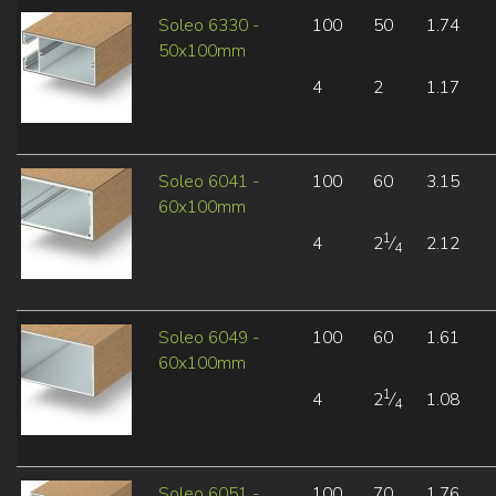
Soleo 6330 -
100
50
1.74
50x100mm
4
2
1.17
Soleo 6041 -
100
60
3.15
60x100mm
1
4
2
⁄
2.12
4
Soleo 6049 -
100
60
1.61
60x100mm
1
4
2
⁄
1.08
4
Soleo 6051 -
100
70
1.76