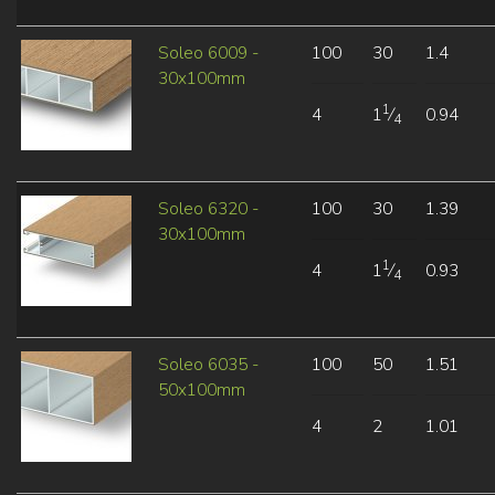
Soleo 6009 -
100
30
1.4
30x100mm
1
4
1
⁄
0.94
4
Soleo 6320 -
100
30
1.39
30x100mm
1
4
1
⁄
0.93
4
Soleo 6035 -
100
50
1.51
50x100mm
4
2
1.01