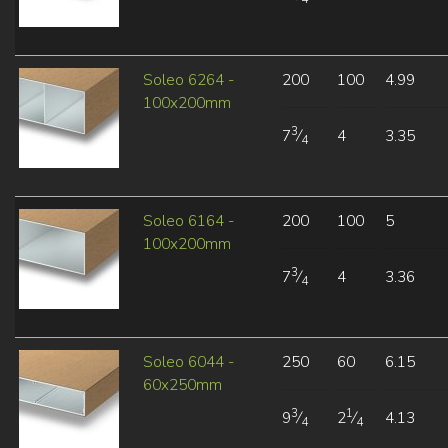
Soleo 6264 -
200
100
4.99
100x200mm
3
7
⁄
4
3.35
4
Soleo 6164 -
200
100
5
100x200mm
3
7
⁄
4
3.36
4
Soleo 6044 -
250
60
6.15
60x250mm
3
1
9
⁄
2
⁄
4.13
4
4