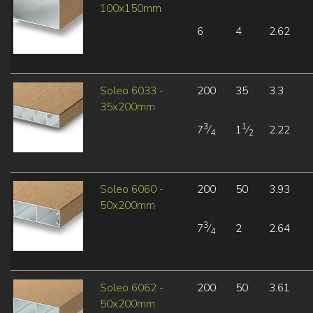
100x150mm
6
4
2.62
Soleo 6033 -
200
35
3.3
35x200mm
3
1
7
⁄
1
⁄
2.22
4
2
Soleo 6060 -
200
50
3.93
50x200mm
3
7
⁄
2
2.64
4
Soleo 6062 -
200
50
3.61
50x200mm