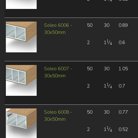
4
Soleo 6006 -
50
30
0.89
30x50mm
1
2
1
⁄
0.6
4
Soleo 6007 -
50
30
1.05
30x50mm
1
2
1
⁄
0.7
4
Soleo 6008 -
50
30
0.77
30x50mm
1
2
1
⁄
0.52
4