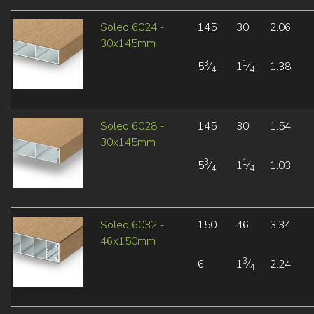
Soleo 6024 -
145
30
2.06
30x145mm
3
1
5
⁄
1
⁄
1.38
4
4
Soleo 6028 -
145
30
1.54
30x145mm
3
1
5
⁄
1
⁄
1.03
4
4
Soleo 6032 -
150
46
3.34
46x150mm
3
6
1
⁄
2.24
4