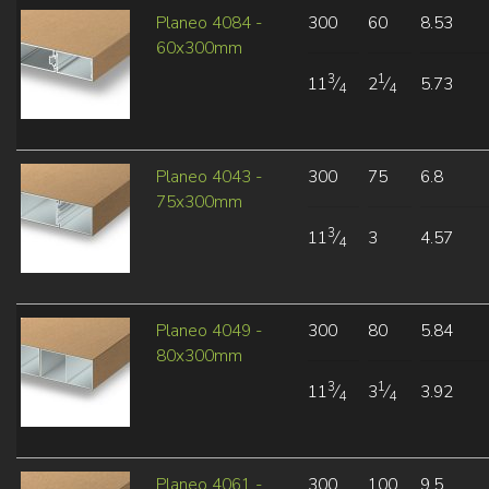
Planeo 4084 -
300
60
8.53
60x300mm
3
1
11
⁄
2
⁄
5.73
4
4
Planeo 4043 -
300
75
6.8
75x300mm
3
11
⁄
3
4.57
4
Planeo 4049 -
300
80
5.84
80x300mm
3
1
11
⁄
3
⁄
3.92
4
4
Planeo 4061 -
300
100
9.5