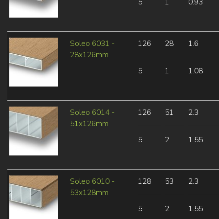
5
1
0.93
Soleo 6031 -
126
28
1.6
28x126mm
5
1
1.08
Soleo 6014 -
126
51
2.3
51x126mm
5
2
1.55
Soleo 6010 -
128
53
2.3
53x128mm
5
2
1.55