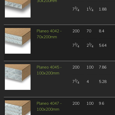
30x200mm
3
1
7
⁄
1
⁄
1.88
4
4
Planeo 4042 -
200
70
8.4
70x200mm
3
3
7
⁄
2
⁄
5.64
4
4
Planeo 4045 -
200
100
7.86
100x200mm
3
7
⁄
4
5.28
4
Planeo 4047 -
200
100
9.6
100x200mm