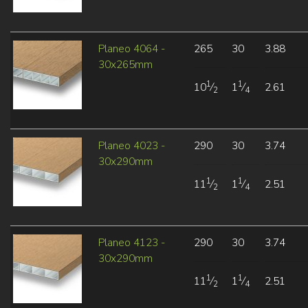
Planeo 4064 -
265
30
3.88
30x265mm
1
1
10
⁄
1
⁄
2.61
2
4
Planeo 4023 -
290
30
3.74
30x290mm
1
1
11
⁄
1
⁄
2.51
2
4
Planeo 4123 -
290
30
3.74
30x290mm
1
1
11
⁄
1
⁄
2.51
2
4