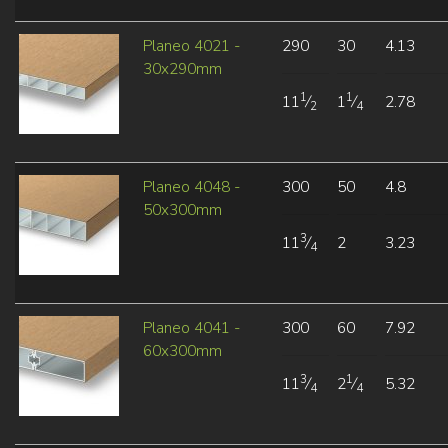
Planeo 4021 -
290
30
4.13
30x290mm
1
1
11
⁄
1
⁄
2.78
2
4
Planeo 4048 -
300
50
4.8
50x300mm
3
11
⁄
2
3.23
4
Planeo 4041 -
300
60
7.92
60x300mm
3
1
11
⁄
2
⁄
5.32
4
4