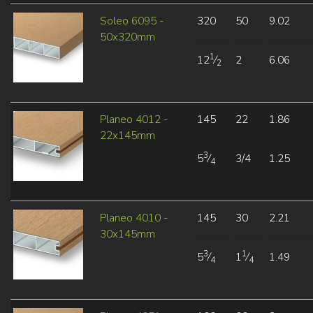
Soleo 6095 -
320
50
9.02
50x320mm
1
12
⁄
2
6.06
2
Planeo 4012 -
145
22
1.86
22x145mm
3
5
⁄
3/4
1.25
4
Planeo 4010 -
145
30
2.21
30x145mm
3
1
5
⁄
1
⁄
1.49
4
4