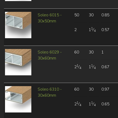
Soleo 6015 -
50
30
0.85
30x50mm
1
2
1
⁄
0.57
4
Soleo 6029 -
60
30
1
30x60mm
1
1
2
⁄
1
⁄
0.67
4
4
Soleo 6310 -
60
30
0.97
30x60mm
1
1
2
⁄
1
⁄
0.65
4
4