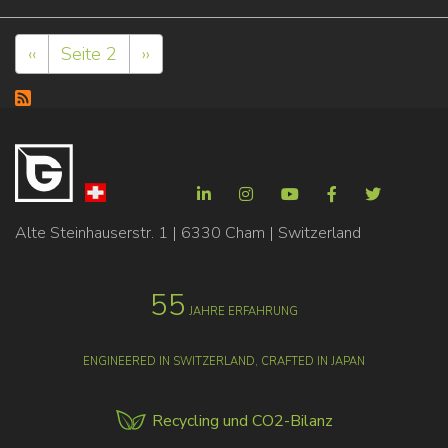
Seitennummerierung
Vorherige
‹‹
Seite 2
Nächste
››
Seite
Seite
Alte Steinhauserstr. 1 | 6330 Cham | Switzerland
55
JAHRE ERFAHRUNG
ENGINEERED IN SWITZERLAND, CRAFTED IN JAPAN
Recycling und CO2-Bilanz