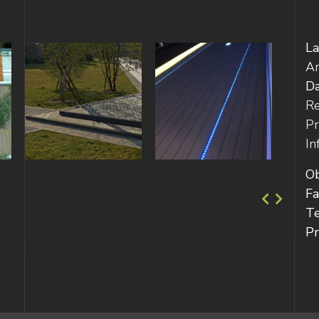
L
Ar
D
Re
Pr
In
Ob
Fa
Te
Pr