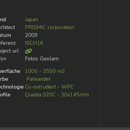
and
Japan
chitect
PRISMIC corporation
atum
2009
ferenz
ISCH16
oject url
fo+
Fotos: Geolam
erfläche
1000 - 2500 m2
rbe
Palisander
chnologie
Co-extrudiert - WPC
ofile
Qualita 020C - 30x145mm