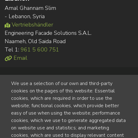
Amal Ghannam Slim
- Lebanon, Syria
Vertriebshändler
Engineering Facade Solutions S.A.L.
Naameh, Old Saida Road
Tel 1:
961 5 600 751
Email
We use a selection of our own and third-party
cookies on the pages of this website: Essential
cookies, which are required in order to use the
website; functional cookies, which provide better
Alte Steinhauserstr. 1 | 6330 Cham | Switzerland
easy of use when using the website; performance
cookies, which we use to generate aggregated data
55
on website use and statistics; and marketing
JAHRE ERFAHRUNG
cookies, which are used to display relevant content