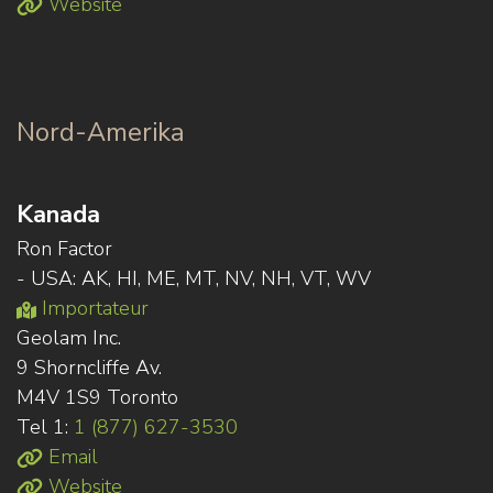
Website
Nord-Amerika
Kanada
Ron Factor
- USA: AK, HI, ME, MT, NV, NH, VT, WV
Importateur
Geolam Inc.
9 Shorncliffe Av.
M4V 1S9 Toronto
Tel 1:
1 (877) 627-3530
Email
Website