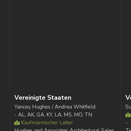
Vereinigte Staaten
V
Yancey Hughes / Andrea Whitfield
Su
- AL, AK, GA, KY, LA, MS, MO, TN
Kaufmännischer Leiter
-
Hughes and Associates Architectural Sales,
Te