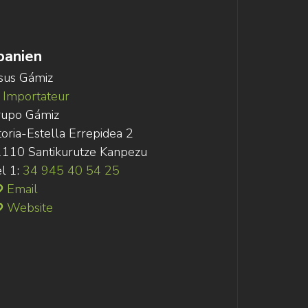
panien
sus Gámiz
Importateur
rupo Gámiz
toria-Estella Errepidea 2
110 Santikurutze Kanpezu
l 1:
34 945 40 54 25
Email
Website