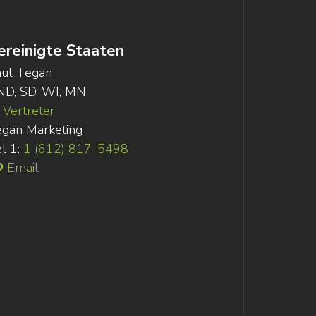
ereinigte Staaten
ul Tegan
ND, SD, WI, MN
Vertreter
gan Marketing
l 1:
1 (612) 817-5498
Email