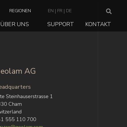
TOP
REGIONEN
EN
|
FR
|
DE
NAVIGATION
ÜBER UNS
SUPPORT
KONTAKT
ION
eolam AG
eadquarters
te Steinhauserstrasse 1
330 Cham
itzerland
41 555 110 700