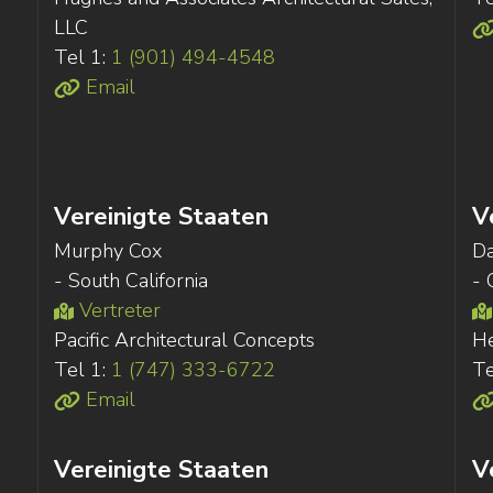
LLC
Tel 1:
1 (901) 494-4548
Email
Vereinigte Staaten
V
Murphy Cox
D
- South California
- 
Vertreter
Pacific Architectural Concepts
He
Tel 1:
1 (747) 333-6722
Te
Email
Vereinigte Staaten
V