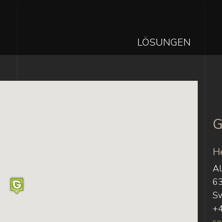
MAIN
LÖSUNGEN
NAVIGAT
Direkt
zum
Inhalt
G
H
Al
6
Sw
+