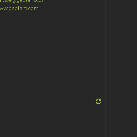
rvice@geolam.com
ww.geolam.com