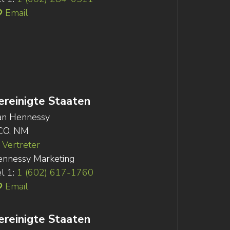
Email
ereinigte Staaten
an Hennessy
CO, NM
Vertreter
nnessy Marketing
l 1:
1 (602) 617-1760
Email
ereinigte Staaten