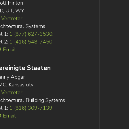
ott Hinton
ID, UT, WY
Vertreter
chitectural Systems
l 1:
1 (877) 627-3530:
l 2:
1 (416) 548-7450
Email
ereinigte Staaten
anny Apgar
MO, Kansas city
Vertreter
chitectural Building Systems
l 1:
1 (816) 309-7139
Email