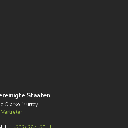
ereinigte Staaten
e Clarke Murtey
Vertreter
l 1:
1 (602) 284-6511