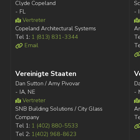
Clyde Copeland
Sc
- FL
- 
Vertreter
Copeland Architectural Systems
Ar
Tel 1:
1 (813) 831-3344
Te
Email
Te
Vereinigte Staaten
V
Dan Sutton / Amy Pivovar
D
- IA, NE
- 
Vertreter
SNB Building Solutions / City Glass
Ar
Company
Te
Tel 1:
1 (402) 880-5533
Tel 2:
1(402) 968-8623