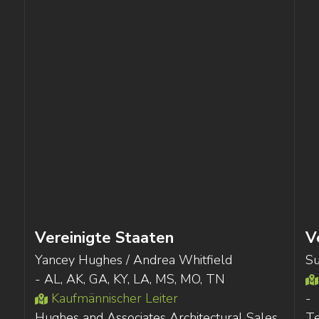
Vereinigte Staaten
V
Yancey Hughes / Andrea Whitfield
Su
- AL, AK, GA, KY, LA, MS, MO, TN
Kaufmännischer Leiter
-
Hughes and Associates Architectural Sales,
Te