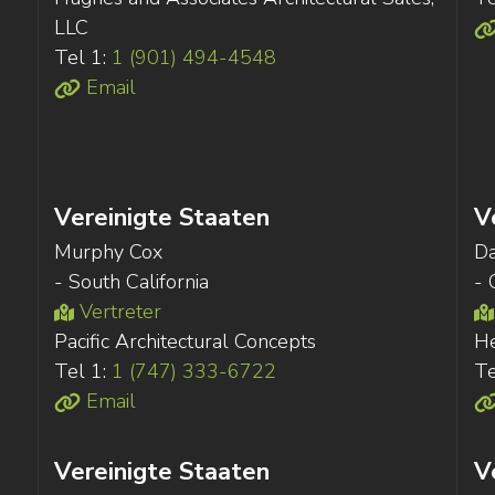
LLC
Tel 1:
1 (901) 494-4548
Email
Vereinigte Staaten
V
Murphy Cox
D
- South California
- 
Vertreter
Pacific Architectural Concepts
He
Tel 1:
1 (747) 333-6722
Te
Email
Vereinigte Staaten
V