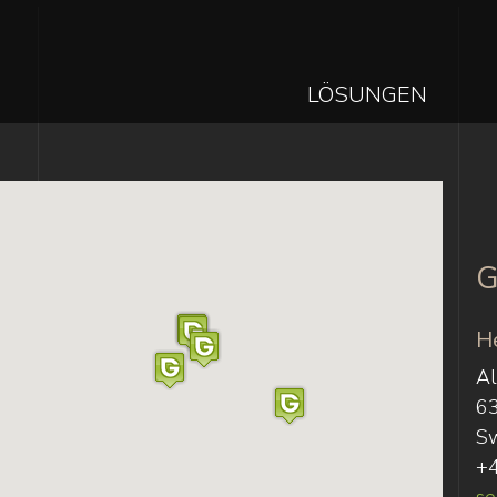
MAIN
LÖSUNGEN
NAVIGAT
Direkt
zum
Inhalt
G
H
Al
6
Sw
+