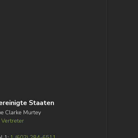
ereinigte Staaten
e Clarke Murtey
Vertreter
l 1:
1 (602) 284-6511