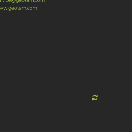
rvice@geolam.com
ww.geolam.com