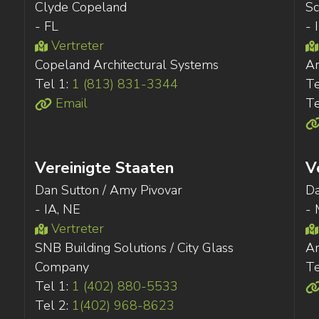
Clyde Copeland
Sc
- FL
- 
Vertreter
Copeland Architectural Systems
Ar
Tel 1:
1 (813) 831-3344
Te
Email
Te
Vereinigte Staaten
V
Dan Sutton / Amy Pivovar
D
- IA, NE
- 
Vertreter
SNB Building Solutions / City Glass
Ar
Company
Te
Tel 1:
1 (402) 880-5533
Tel 2:
1(402) 968-8623