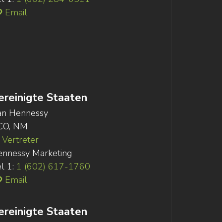
Email
ereinigte Staaten
an Hennessy
CO, NM
Vertreter
nnessy Marketing
l 1:
1 (602) 617-1760
Email
ereinigte Staaten