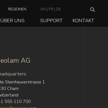
TOP
REGIONEN
EN
|
FR
|
DE
NAVIGATION
ÜBER UNS
SUPPORT
KONTAKT
ION
eolam AG
eadquarters
te Steinhauserstrasse 1
330 Cham
itzerland
41 555 110 700