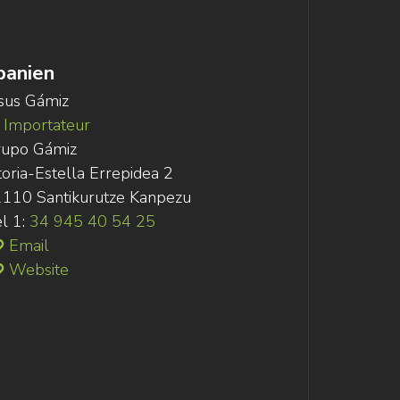
panien
sus Gámiz
Importateur
rupo Gámiz
toria-Estella Errepidea 2
110 Santikurutze Kanpezu
l 1:
34 945 40 54 25
Email
Website