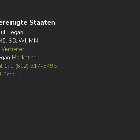
ereinigte Staaten
ul Tegan
ND, SD, WI, MN
Vertreter
gan Marketing
l 1:
1 (612) 817-5498
Email