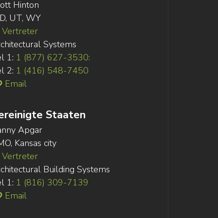
ott Hinton
ID, UT, WY
Vertreter
chitectural Systems
l 1:
1 (877) 627-3530:
l 2:
1 (416) 548-7450
Email
ereinigte Staaten
anny Apgar
MO, Kansas city
Vertreter
chitectural Building Systems
l 1:
1 (816) 309-7139
Email