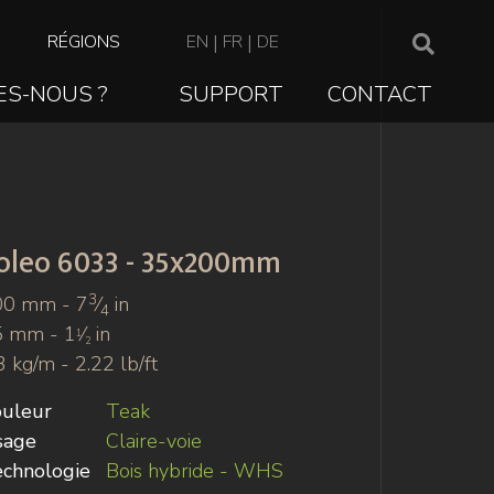
TOP
RÉGIONS
EN
|
FR
|
DE
NAVIGATION
ES-NOUS ?
SUPPORT
CONTACT
oleo
6033 - 35x200mm
3
00 mm - 7
⁄
in
4
5 mm - 1
⁄
in
1
2
3 kg/m - 2.22 lb/ft
uleur
Teak
sage
Claire-voie
chnologie
Bois hybride - WHS