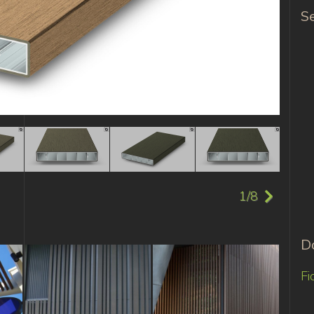
Se
1/8
D
Fi