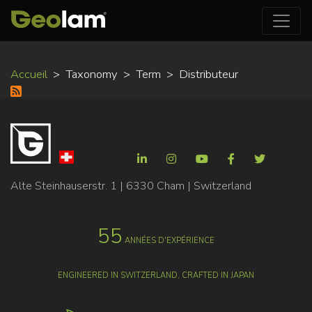
Aller
Accueil
Taxonomy
Term
Distributeur
au
contenu
principal
Alte Steinhauserstr. 1 | 6330 Cham | Switzerland
55
ANNÉES D'EXPÉRIENCE
ENGINEERED IN SWITZERLAND, CRAFTED IN JAPAN