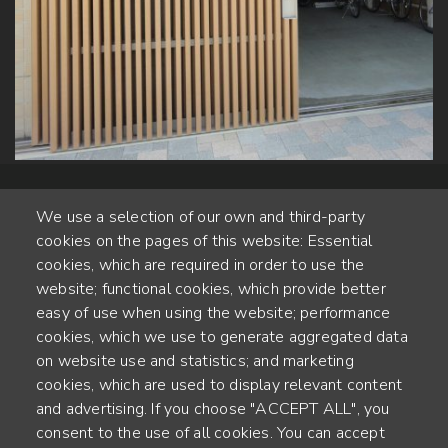
We use a selection of our own and third-party
cookies on the pages of this website: Essential
cookies, which are required in order to use the
website; functional cookies, which provide better
Alte Steinhauserstr. 1 | 6330 Cham | Switzerland
easy of use when using the website; performance
cookies, which we use to generate aggregated data
55
on website use and statistics; and marketing
ANNÉES D'EXPÉRIENCE
cookies, which are used to display relevant content
and advertising. If you choose "ACCEPT ALL", you
ENGINEERED IN SWITZERLAND, CRAFTED IN JAPAN
consent to the use of all cookies. You can accept