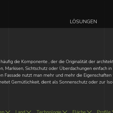
MAIN
LÖSUNGEN
NAVIGAT
Direkt
zum
Inhalt
 häufig die Komponente , der die Originalität der archi
den, Markisen, Sichtschutz oder Überdachungen einfach i
en Fassade nutzt man mehr und mehr die Eigenschaften v
reitet Gemütlichkeit, dient als Sonnenschutz oder zur Iso
en
Land
Technologie
Fläche
Profile