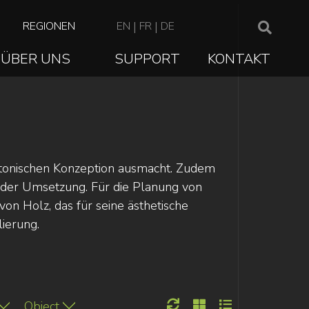
TOP
REGIONEN
EN
|
FR
|
DE
NAVIGATION
ÜBER UNS
SUPPORT
KONTAKT
ION
tektonischen Konzeption ausmacht. Zudem
n der Umsetzung. Für die Planung von
on Holz, das für seine ästhetische
lierung.
Object