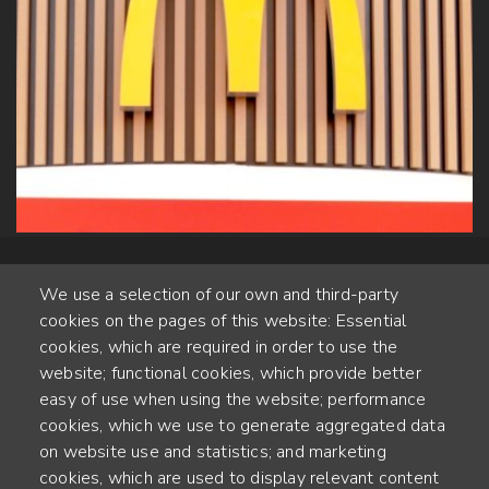
We use a selection of our own and third-party
cookies on the pages of this website: Essential
cookies, which are required in order to use the
website; functional cookies, which provide better
Alte Steinhauserstr. 1 | 6330 Cham | Switzerland
easy of use when using the website; performance
cookies, which we use to generate aggregated data
55
on website use and statistics; and marketing
JAHRE ERFAHRUNG
cookies, which are used to display relevant content