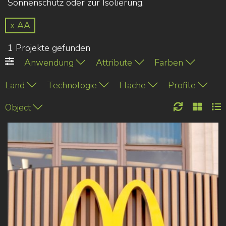
Sonnenschutz oder zur Isolierung.
x AA
1 Projekte gefunden
Anwendung
Attribute
Farben
Land
Technologie
Fläche
Profile
Object