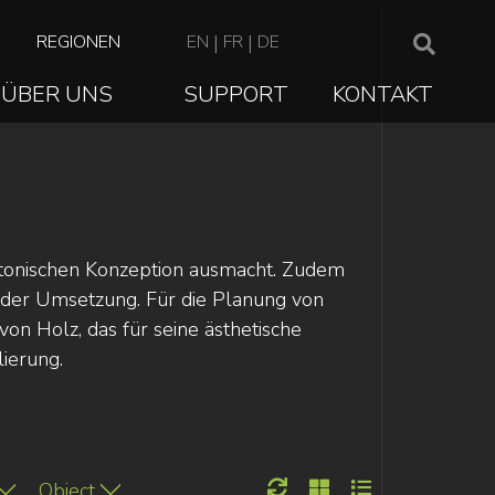
TOP
REGIONEN
EN
|
FR
|
DE
NAVIGATION
ÜBER UNS
SUPPORT
KONTAKT
ION
tektonischen Konzeption ausmacht. Zudem
n der Umsetzung. Für die Planung von
on Holz, das für seine ästhetische
lierung.
Object