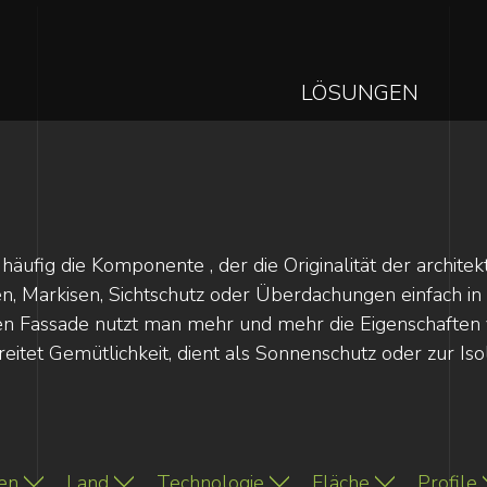
MAIN
LÖSUNGEN
NAVIGAT
Direkt
zum
Inhalt
 häufig die Komponente , der die Originalität der archi
den, Markisen, Sichtschutz oder Überdachungen einfach i
en Fassade nutzt man mehr und mehr die Eigenschaften v
reitet Gemütlichkeit, dient als Sonnenschutz oder zur Iso
en
Land
Technologie
Fläche
Profile