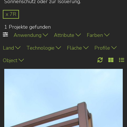
Sonnenschutz oder zur Isolierung.
x 7R
1 Projekte gefunden
Anwendung
Attribute
Farben
Land
Technologie
Fläche
Profile
Object