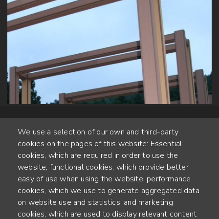
We use a selection of our own and third-party
cookies on the pages of this website: Essential
cookies, which are required in order to use the
website; functional cookies, which provide better
Alte Steinhauserstr. 1 | 6330 Cham | Switzerland
easy of use when using the website; performance
cookies, which we use to generate aggregated data
55
on website use and statistics; and marketing
JAHRE ERFAHRUNG
cookies, which are used to display relevant content