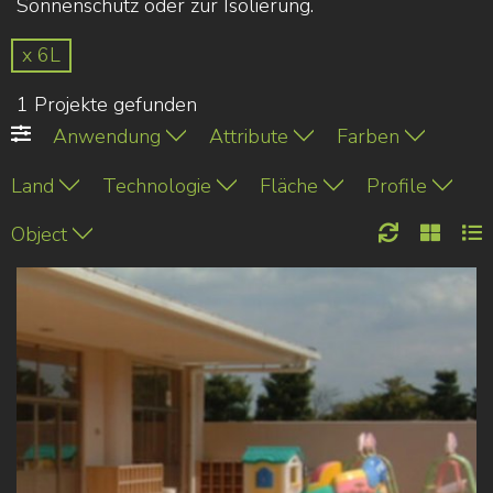
Sonnenschutz oder zur Isolierung.
x 6L
1 Projekte gefunden
Anwendung
Attribute
Farben
Land
Technologie
Fläche
Profile
Object