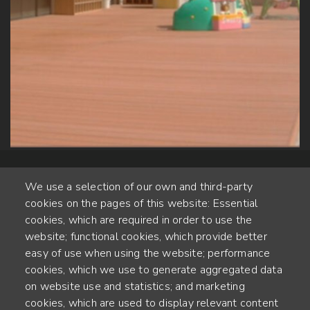
We use a selection of our own and third-party
cookies on the pages of this website: Essential
cookies, which are required in order to use the
website; functional cookies, which provide better
Alte Steinhauserstr. 1 | 6330 Cham | Switzerland
easy of use when using the website; performance
cookies, which we use to generate aggregated data
55
on website use and statistics; and marketing
JAHRE ERFAHRUNG
cookies, which are used to display relevant content