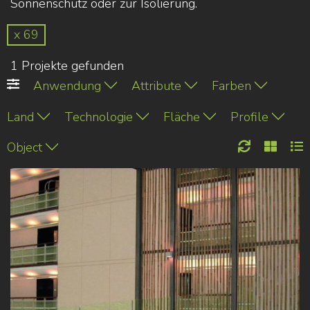
Sonnenschutz oder zur Isolierung.
x 69
1 Projekte gefunden
Anwendung
Attribute
Farben
Land
Technologie
Fläche
Profile
Object