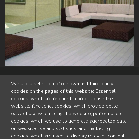
We use a selection of our own and third-party
cookies on the pages of this website: Essential
cookies, which are required in order to use the
website; functional cookies, which provide better
Alte Steinhauserstr. 1 | 6330 Cham | Switzerland
easy of use when using the website; performance
cookies, which we use to generate aggregated data
55
on website use and statistics; and marketing
JAHRE ERFAHRUNG
cookies, which are used to display relevant content