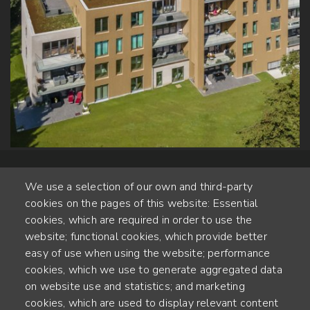
We use a selection of our own and third-party
cookies on the pages of this website: Essential
cookies, which are required in order to use the
website; functional cookies, which provide better
Alte Steinhauserstr. 1 | 6330 Cham | Switzerland
easy of use when using the website; performance
cookies, which we use to generate aggregated data
55
on website use and statistics; and marketing
JAHRE ERFAHRUNG
cookies, which are used to display relevant content