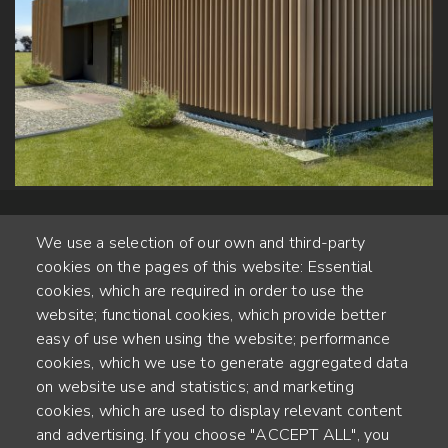
We use a selection of our own and third-party
cookies on the pages of this website: Essential
cookies, which are required in order to use the
website; functional cookies, which provide better
Alte Steinhauserstr. 1 | 6330 Cham | Switzerland
easy of use when using the website; performance
cookies, which we use to generate aggregated data
55
on website use and statistics; and marketing
ANNÉES D'EXPÉRIENCE
cookies, which are used to display relevant content
and advertising. If you choose "ACCEPT ALL", you
ENGINEERED IN SWITZERLAND, CRAFTED IN JAPAN