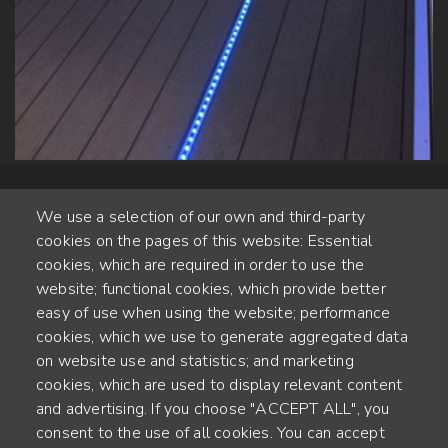
We use a selection of our own and third-party
cookies on the pages of this website: Essential
cookies, which are required in order to use the
website; functional cookies, which provide better
Alte Steinhauserstr. 1 | 6330 Cham | Switzerland
easy of use when using the website; performance
cookies, which we use to generate aggregated data
55
on website use and statistics; and marketing
ANNÉES D'EXPÉRIENCE
cookies, which are used to display relevant content
and advertising. If you choose "ACCEPT ALL", you
ENGINEERED IN SWITZERLAND, CRAFTED IN JAPAN
consent to the use of all cookies. You can accept