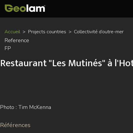
Aller
Accueil
Projects countries
Collectivité d’outre-mer
au
Reference
contenu
FP
principal
Restaurant "Les Mutinés" à l'Ho
Photo : Tim McKenna
Références