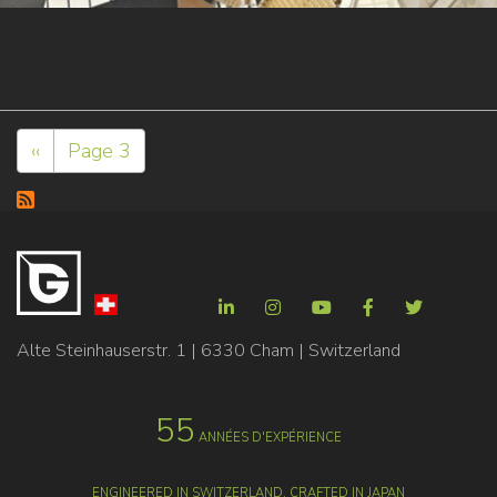
Pagination
Page
‹‹
Page 3
précédente
Alte Steinhauserstr. 1 | 6330 Cham | Switzerland
55
ANNÉES D'EXPÉRIENCE
ENGINEERED IN SWITZERLAND, CRAFTED IN JAPAN